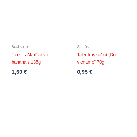
Best seller
Saldūs
Taler traškučiai su
Taler traškučiai „Du
bananais 135g
viename” 70g
1,60
€
0,95
€