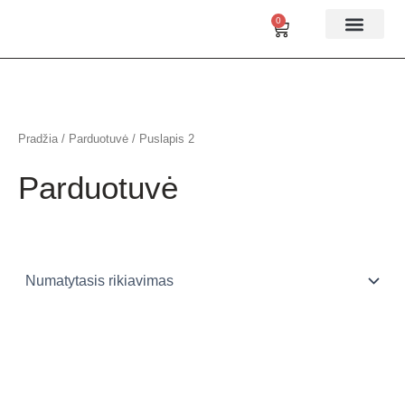
Pereiti
0
Cart
prie
turinio
Taler rūšys
Taler rinkiniai
Pradžia
/
Parduotuvė
/ Puslapis 2
Parduotuvė