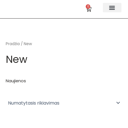
Pereiti
0
Cart
prie
turinio
Taler rūšys
Taler rinkiniai
Pradžia
/ New
New
Naujienos