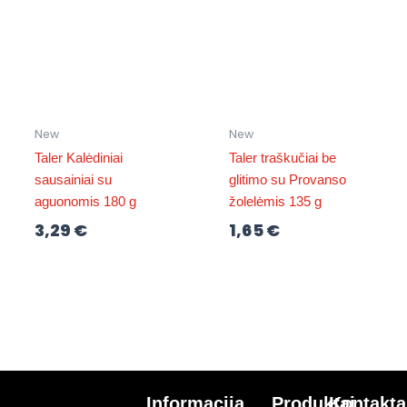
New
New
Taler Kalėdiniai
Taler traškučiai be
sausainiai su
glitimo su Provanso
aguonomis 180 g
žolelėmis 135 g
3,29
€
1,65
€
Informacija
Produktai
Kontakta