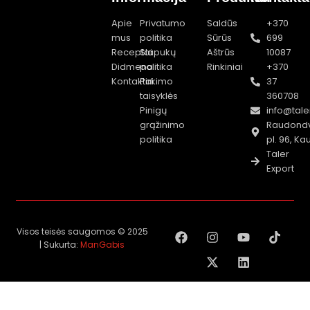
Apie
Privatumo
Saldūs
+370
mus
politika
Sūrūs
699
Receptai
Slapukų
Aštrūs
10087
Didmena
politika
Rinkiniai
+370
Kontaktai
Pirkimo
37
taisyklės
360708
Pinigų
info@taler
grąžinimo
Raudondv
politika
pl. 96, K
Taler
Export
F
I
X
Y
L
T
Visos teisės saugomos © 2025
a
n
-
o
i
i
| Sukurta:
ManGabis
c
s
t
u
n
k
e
t
w
t
k
t
b
a
i
u
e
o
o
g
t
b
d
k
o
r
t
e
i